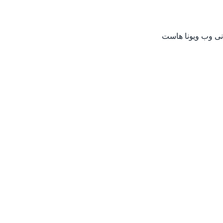
انی وب ویونا هاست