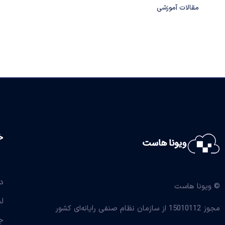
مقالات آموزشی
خ
د
© ویونا هاست
ل
مجوز 15010112 از سازمان نظام صنفی
رایانه‌ای کشور
ج