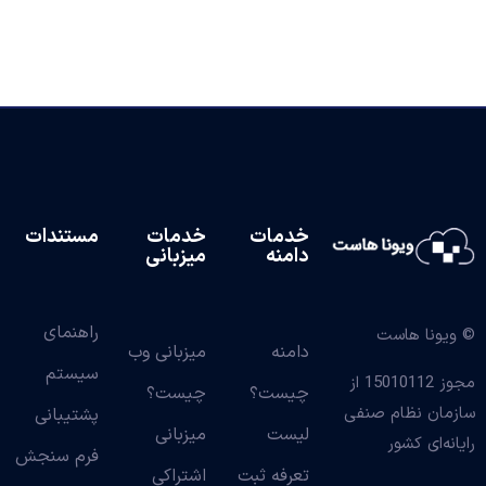
خدمات
خدمات
مستندات
دامنه
میزبانی
راهنمای
© ویونا هاست
دامنه
میزبانی وب
سیستم
مجوز 15010112 از
چیست؟
چیست؟
سازمان نظام صنفی
پشتیبانی
لیست
میزبانی
رایانه‌ای کشور
فرم سنجش
تعرفه ثبت
اشتراکی