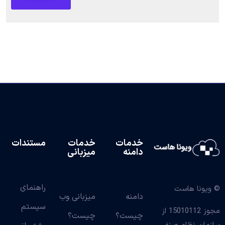
خدمات
خدمات
مستندات
دامنه
میزبانی
راهنمای
© ویونا هاست
دامنه
میزبانی وب
سیستم
مجوز 15010112 از
چیست؟
چیست؟