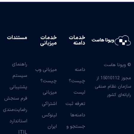
خدمات
خدمات
مستندات
دامنه
میزبانی
راهنمای
© ویونا هاست
دامنه
میزبانی وب
سیستم
مجوز 15010112 از
چیست؟
چیست؟
سازمان نظام صنفی
پشتیبانی
لیست
میزبانی
رایانه‌ای کشور
فرم سنجش
تعرفه ثبت
اشتراکی
رضایت‌مندی
دامنه‌ها
لینوکس
استاندارد
جستجو و
ایران
ITIL