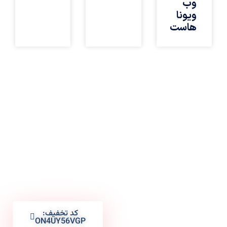
وب
ویونا
هاست
اولین
کد تخفیف:
ON4UY56VGP