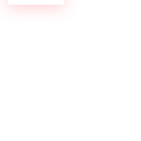
سفارش خود
را با %۱۵
تخفیف ثبت
کنید!
در هنگام ثبت
سفارش و قبل از
پرداخت، از کد
تخفیف استفاده
نمایید.