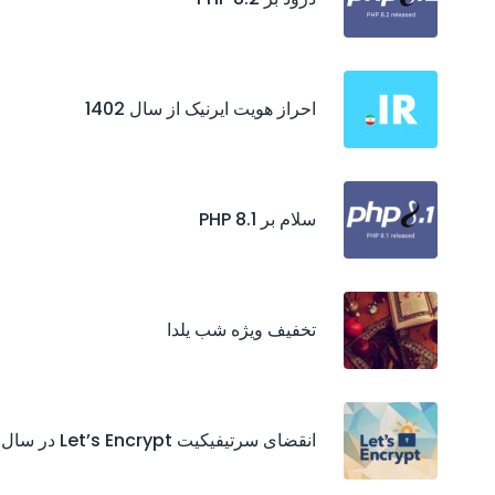
احراز هويت ايرنيک از سال 1402
سلام بر PHP 8.1
تخفیف ویژه شب یلدا
انقضای سرتیفیکیت‌ Let’s Encrypt در سال 2021