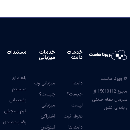
خدمات
خدمات
مستندات
دامنه
میزبانی
راهنمای
© ویونا هاست
دامنه
میزبانی وب
سیستم
مجوز 15010112 از
چیست؟
چیست؟
سازمان نظام صنفی
پشتیبانی
لیست
میزبانی
رایانه‌ای کشور
فرم سنجش
تعرفه ثبت
اشتراکی
رضایت‌مندی
دامنه‌ها
لینوکس