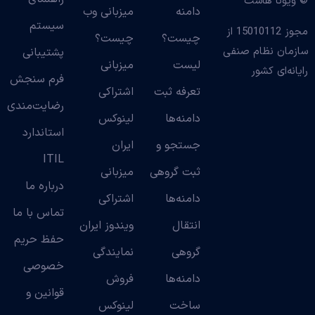
© ویونا هاست
دامنه
میزبانی وب
سیستم
مجوز 15010112 از
چیست؟
چیست؟
سازمان نظام صنفی
پشتیبانی
لیست
میزبانی
رایانه‌ای کشور
فرم سنجش
تعرفه ثبت
اشتراکی
رضایت‌مندی
دامنه‌ها
لینوکس
استاندارد
جستجو و
ایران
ITIL
ثبت گروهی
میزبانی
درباره ما
دامنه‌ها
اشتراکی
تماس با ما
انتقال
ویندوز ایران
حفظ حریم
گروهی
نمایندگی
خصوصی
دامنه‌ها
فروش
قوانین و
ساخت
لینوکس