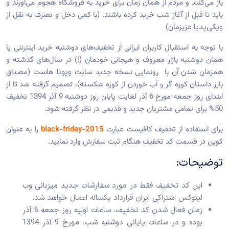
باز می‌کنند و مردم از همان زمان برای خرید به فروشگاه هجوم می‌آورند و
باید تا قبل از آغاز شب خرید کرده باشند. (با کمی دخل و تصرف به نقل از
ویکی‌پدیا
عزیزمان)
با توجه به استقبال کاربران ایرانی از تخفیف‌های دوشنبه خرید اینترنتی یا
همان دوشنبه بازار معروف و هیجانی خودمان (!) در سال‌های گذشته و
همزمان شدن آن با رونمایی نسخه جدید سایت
ویونا هاست
(مصداق
بارز داستان کوزه گر و آب خوردن از کوزه شکسته)، تصمیم گرفته شد تا از
ابتدای روز جمعه مورخ 6 آذر لغایت پایان روز دوشنبه 9 آذر 1394 تخفیف
50% برای تمامی مشتریان جدید و قدیمی در نظر گرفته شود.
برای استفاده از تخفیف کافیست عبارت
black-friday-2015
را به عنوان
کوپن در قسمت کد تخفیف هنگام ثبت سفارش وارد نمایید.
توضیحات:
این کد تخفیف فقط در مورد سفارشات جدید
میزبانی وب
لینوکس اشتراکی ایران
قرارداد یکساله اعمال خواهد شد.
زمان فعال شدن کد تخفیف، ساعات اولیه روز جمعه 6 آذر
بوده و در ساعات پایانی دوشنبه شب، مورخ 9 آذر 1394