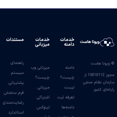
خدمات
خدمات
مستندات
دامنه
میزبانی
راهنمای
© ویونا هاست
دامنه
میزبانی وب
سیستم
مجوز 15010112 از
چیست؟
چیست؟
سازمان نظام صنفی
پشتیبانی
لیست
میزبانی
رایانه‌ای کشور
فرم سنجش
تعرفه ثبت
اشتراکی
رضایت‌مندی
دامنه‌ها
لینوکس
استاندارد