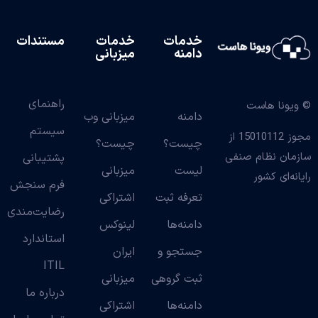
خدمات
خدمات
مستندات
دامنه
میزبانی
راهنمای
© ویونا هاست
دامنه
میزبانی وب
سیستم
مجوز 15010112 از
چیست؟
چیست؟
سازمان نظام صنفی
پشتیبانی
لیست
میزبانی
رایانه‌ای کشور
فرم سنجش
تعرفه ثبت
اشتراکی
رضایت‌مندی
دامنه‌ها
لینوکس
استاندارد
جستجو و
ایران
ITIL
ثبت گروهی
میزبانی
درباره ما
دامنه‌ها
اشتراکی