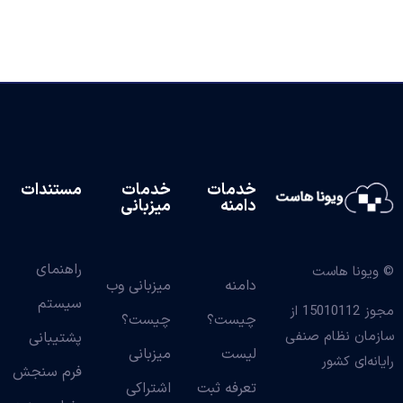
خدمات
خدمات
مستندات
دامنه
میزبانی
راهنمای
© ویونا هاست
دامنه
میزبانی وب
سیستم
مجوز 15010112 از
چیست؟
چیست؟
سازمان نظام صنفی
پشتیبانی
لیست
میزبانی
رایانه‌ای کشور
فرم سنجش
تعرفه ثبت
اشتراکی