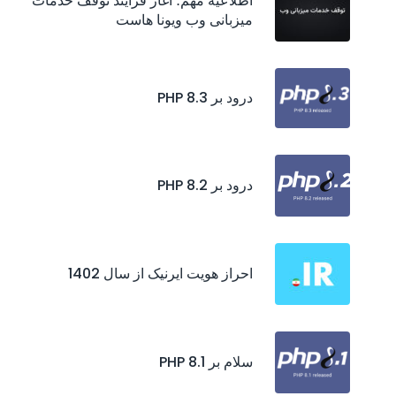
اطلاعیه مهم؛ آغاز فرایند توقف خدمات
میزبانی وب ویونا هاست
درود بر PHP 8.3
درود بر PHP 8.2
احراز هويت ايرنيک از سال 1402
سلام بر PHP 8.1