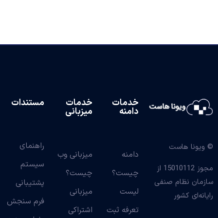
خدمات
خدمات
مستندات
دامنه
میزبانی
راهنمای
© ویونا هاست
دامنه
میزبانی وب
سیستم
مجوز 15010112 از
چیست؟
چیست؟
سازمان نظام صنفی
پشتیبانی
لیست
میزبانی
رایانه‌ای کشور
فرم سنجش
تعرفه ثبت
اشتراکی