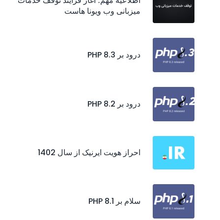
اطلاعیه مهم؛ آغاز فرایند توقف خدمات
میزبانی وب ویونا هاست
درود بر PHP 8.3
درود بر PHP 8.2
احراز هويت ايرنيک از سال 1402
سلام بر PHP 8.1