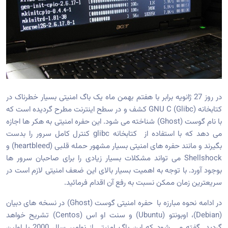
در روز 27 ژانویه برابر با هفتم بهمن ماه یک باگ امنیتی بسیار خطرناک در
کتابخانه (GNU C (Glibc کشف و در سطح اینترنت مطرح گردیده است که
با نام گوست (Ghost) شناخته می شود. این حفره امنیتی به هکر ها اجازه
می دهد که با استفاده از کتابخانه glibc کنترل کامل سرور را بدست
بگیرند و مانند حفره های امنیتی بسیار مشهور حمله قلبی (heartbleed) و
Shellshock می تواند مشکلات بسیار زیادی را برای صاحبان سرور ها
بوجود آورد. با توجه به اهمیت بسیار بالای این ضعف امنیتی لازم است در
سریعترین زمان ممکن نسبت به رفع آن اقدام فرمائید.
در ادامه نحوه مبارزه با حفره امنیتی گوست (Ghost) در نسخه های دبیان
(Debian)، اوبونتو (Ubuntu) و سنت او اس (Centos) تشریح خواهد
گردید. گفته می شود که این باگ امنیتی از نوامبر سال 2000 با اولین